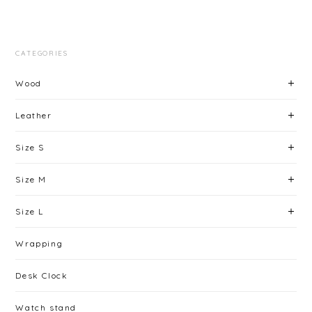
CATEGORIES
Wood
Leather
Size S
Size M
Size L
Wrapping
Desk Clock
Watch stand