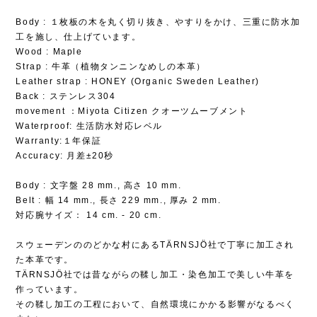
Body : １枚板の木を丸く切り抜き、やすりをかけ、三重に防水加
工を施し、仕上げています。
Wood : Maple
Strap : 牛革（植物タンニンなめしの本革）
Leather strap : HONEY (Organic Sweden Leather)
Back : ステンレス304
movement ：Miyota Citizen クオーツムーブメント
Waterproof: 生活防水対応レベル
Warranty:１年保証
Accuracy: 月差±20秒
Body : 文字盤 28 mm., 高さ 10 mm.
Belt : 幅 14 mm., 長さ 229 mm., 厚み 2 mm.
対応腕サイズ： 14 cm. - 20 cm.
スウェーデンののどかな村にあるTÄRNSJÖ社で丁寧に加工され
た本革です。
TÄRNSJÖ社では昔ながらの鞣し加工・染色加工で美しい牛革を
作っています。
その鞣し加工の工程において、自然環境にかかる影響がなるべく