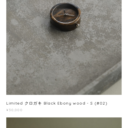
Limited クロガキ Black Ebony wood - S (#02)
¥30,000