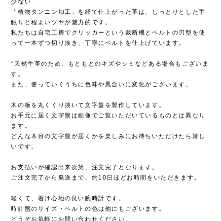
少ない
「植物タンニン加工」を経て仕上がった革は、しっとりとした手
触りと程よいツヤが魅力的です。
私たちは自宅工房でクリッカーという裁断機とベルトの刃型を使
って一本ずつ切り抜き、丁寧にベルトを仕上げています。
*天然牛革のため、もともとのキズやシミなどある場合もございま
す。
また、使っていくうちに色味や風合いに変化がございます。
木の板を丸くくり抜いて文字盤を製作しています。
お手元に届く文字盤は画像でご覧いただいているものとは異なり
ます。
どんな木目の文字盤が届くかを楽しみにお待ちいただけたら嬉し
いです。
お支払いが確認出来次第、注文完了となります。
ご注文完了から発送まで、約10日ほどお時間をいただきます。
軽くて、着け心地の良い腕時計です。
時計盤のサイズ・ベルトの色は他にもございます。
どうぞお気軽にお問い合わせください。