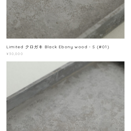
Limited クロガキ Black Ebony wood - S (#01)
¥30,000