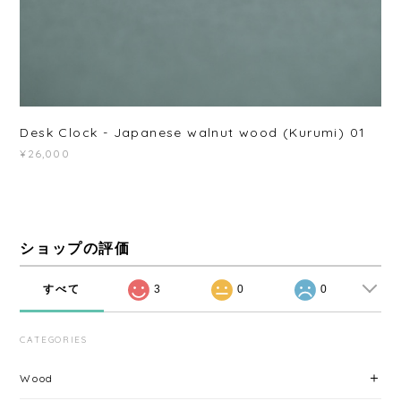
Desk Clock - Japanese walnut wood (Kurumi) 01
¥26,000
ショップの評価
すべて
3
0
0
CATEGORIES
Wood