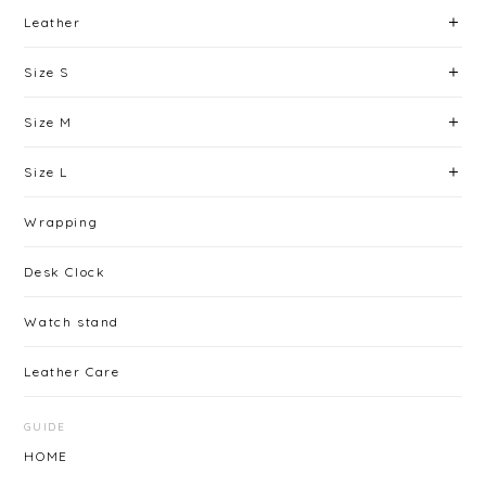
Leather
Size S
Size M
Size L
Wrapping
Desk Clock
Watch stand
Leather Care
GUIDE
HOME